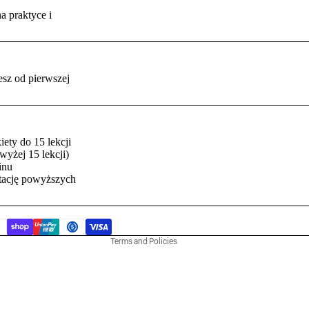
a praktyce i
sz od pierwszej
iety do 15 lekcji
Refund policy
wyżej 15 lekcji)
Privacy policy
inu
ptację powyższych
Terms of service
Contact information
Legal notice
Terms and Policies