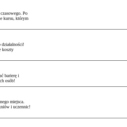
u czasowego. Po
ie kursu, którym
 działalności!
e koszty
 barierę i
ch osób!
lnego miejsca.
zniów i uczennic!